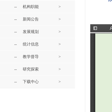
--
机构职能
>
--
新闻公告
>
--
发展规划
>
--
统计信息
>
--
教学督导
>
--
研究探索
>
--
下载中心
>