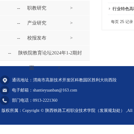
--
职教研究
>
行业特色高
每页
25
记
--
产业研究
>
--
校报发布
>
--
陕铁院教育论坛2024年1-2期封
面
>
通讯地址：渭南市高新技术开发区科教园区胜利大街西段
电子邮箱：shantieyuanban@163.com
部门电话：0913-2221360
版权所属：Copyright © 陕西铁路工程职业技术学院（发展规划处） ,All rights