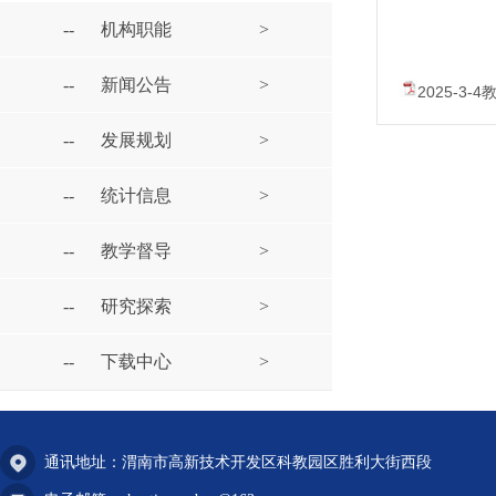
--
机构职能
>
--
新闻公告
>
2025-3-
--
发展规划
>
--
统计信息
>
--
教学督导
>
--
研究探索
>
--
下载中心
>
通讯地址：渭南市高新技术开发区科教园区胜利大街西段